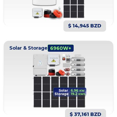
$ 14,945 BZD
Solar & Storage
6960W+
$ 37,161 BZD