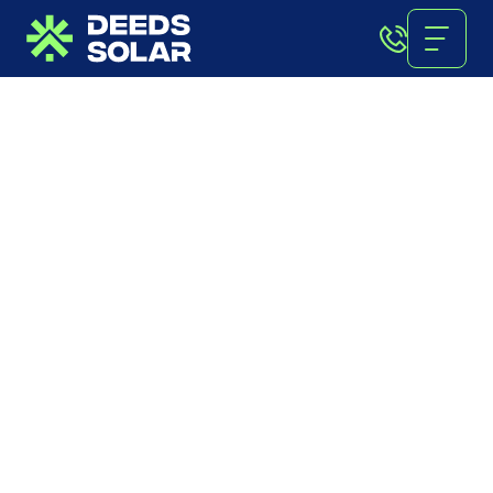
Comfort | 8
kW